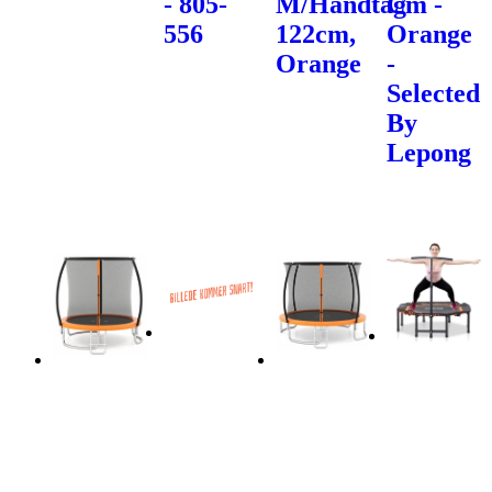
- 805-
M/Håndtag
Cm -
556
122cm,
Orange
Orange
-
Selected
By
Lepong