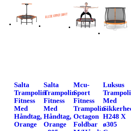
Salta
Salta
Mcu-
Luksus
Trampolin
Trampolin
Sport
Trampol
Fitness
Fitness
Fitness
Med
Med
Med
Trampolin
Sikkerhe
Håndtag,
Håndtag,
Octagon
H248 X
Orange
Orange
Foldbar
ø305