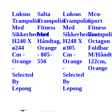
Luksus
Salta
Luksus
Mcu-
Trampolin
Trampolin
Trampolin
Sport
Med
Fitness
Med
Fitness
Sikkerhedsnet
Med
Sikkerhedsnet
Trampol
H240 X
Håndtag,
H248 X
Octagon
ø244
Orange
ø305
Foldbar
Cm -
- 805-
Cm -
M/Håndt
Orange
556
Orange
122cm,
-
-
Orange
Selected
Selected
By
By
Lepong
Lepong