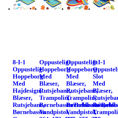
8-I-1
Oppusteligt
Oppusteligt
8-I-1
Oppustelig
Hoppeborg
Hoppeborg
Oppustel
Hoppeborg
Med
Med
Slot
Med
Blæser,
Blæser,
Med
Hajdesign,
Rutsjebane,
Rutsjebane,
Blæser,
Blæser,
Trampolin,
Trampolin,
Rutsjeba
Rutsjebane,
Børnebassin/Boldbassin,
Børnebassin/Boldba
Børnebas
Børnebassin
Vandpistol,
Vandpistol,
Trampol