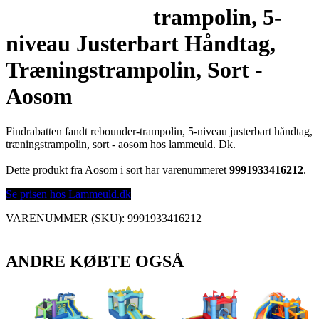
trampolin, 5-
niveau Justerbart Håndtag,
Træningstrampolin, Sort -
Aosom
Findrabatten fandt rebounder-trampolin, 5-niveau justerbart håndtag,
træningstrampolin, sort - aosom hos lammeuld. Dk.
Dette produkt fra Aosom i sort har varenummeret
9991933416212
.
Se prisen hos Lammeuld.dk
VARENUMMER (SKU):
9991933416212
ANDRE KØBTE OGSÅ