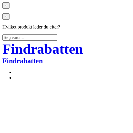
×
×
Hvilket produkt leder du efter?
Søg
efter:
Findrabatten
Findrabatten