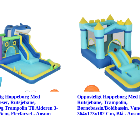
elig Hoppeborg Med
Oppusteligt Hoppeborg Med 
æser, Rutsjebane,
Rutsjebane, Trampolin,
g Trampolin Til Alderen 3-
Børnebassin/Boldbassin, Vand
5cm, Flerfarvet - Aosom
364x173x182 Cm, Blå - Aoso