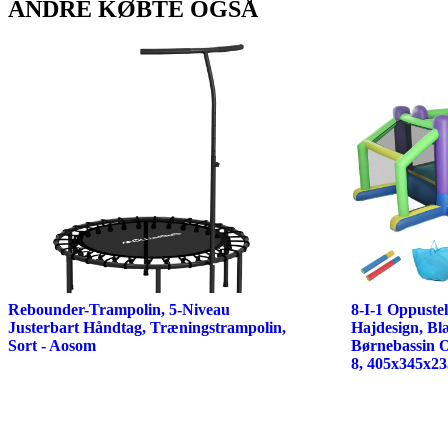
ANDRE KØBTE OGSÅ
Rebounder-Trampolin, 5-Niveau
8-I-1 Oppust
Justerbart Håndtag, Træningstrampolin,
Hajdesign, Bl
Sort - Aosom
Børnebassin O
8, 405x345x23